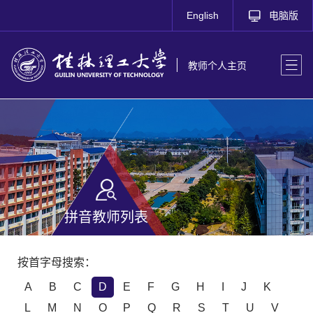
English
电脑版
教师个人主页
拼音教师列表
按首字母搜索：
A
B
C
D
E
F
G
H
I
J
K
L
M
N
O
P
Q
R
S
T
U
V