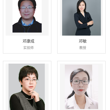
邓康成
邓敏
实验师
教授