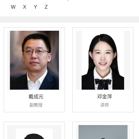
W
X
Y
Z
戴成元
邓金萍
副教授
讲师